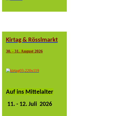
Kirtag & Rösslmarkt
30
.
-
31
.
August
2026
Auf ins Mittelalter
11
. - 12. Juli 2026