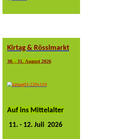
Kirtag & Rösslmarkt
30
.
-
31
.
August
2026
Auf ins Mittelalter
11
. - 12. Juli 2026